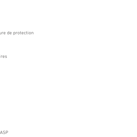
re de protection
ires
MASP